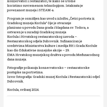
konzervatori i restauratori, te kako se u tome
koristimo suvremenom tehnologijom. Istaknuta je
povezanost muzeja i STEAM-a.
Program je osmišljen kao uvod u izložbu „Četiri portreta iz
Gradskog muzeja Korčula“ čije je otvaranje
planirano u povodu Dana grada i blagdana sv. Todora, a
ostvaren je u suradnji Gradskog muzeja
Korčula i Hrvatskog restauratorskog zavoda –
Restauratorskog odjela Dubrovnik. Sufinanciran je
sredstvima Ministarstva kulture i medija RH i Grada Korčule
kao dio Edukativne muzejske akcije – 29.
EMA Hrvatskog muzejskog društva u povodu Međunarodnog
dana muzeja.
Fotografije prikazuju konzervatorsko – restauratorske
postupke na portretima.
Izvor fotografija: Gradski muzej Korčula i Restauratorski odjel
Dubrovnik.
Korčula, svibanj 2024.