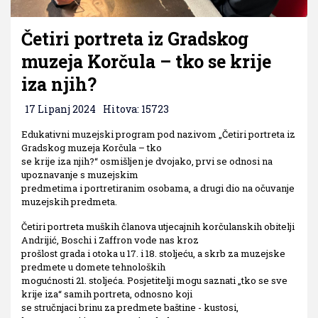
Četiri portreta iz Gradskog
muzeja Korčula – tko se krije
iza njih?
17 Lipanj 2024
Hitova: 15723
Edukativni muzejski program pod nazivom „Četiri portreta iz
Gradskog muzeja Korčula – tko
se krije iza njih?“ osmišljen je dvojako, prvi se odnosi na
upoznavanje s muzejskim
predmetima i portretiranim osobama, a drugi dio na očuvanje
muzejskih predmeta.
Četiri portreta muških članova utjecajnih korčulanskih obitelji
Andrijić, Boschi i Zaffron vode nas kroz
prošlost grada i otoka u 17. i 18. stoljeću, a skrb za muzejske
predmete u domete tehnoloških
mogućnosti 21. stoljeća. Posjetitelji mogu saznati „tko se sve
krije iza“ samih portreta, odnosno koji
se stručnjaci brinu za predmete baštine - kustosi,