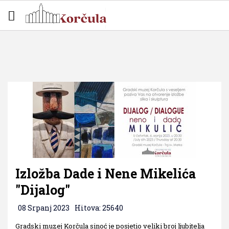
Izložba Dade i Nene Mikelića
"Dijalog"
08 Srpanj 2023
Hitova: 25640
Gradski muzej Korčula sinoć je posjetio veliki broj ljubitelja