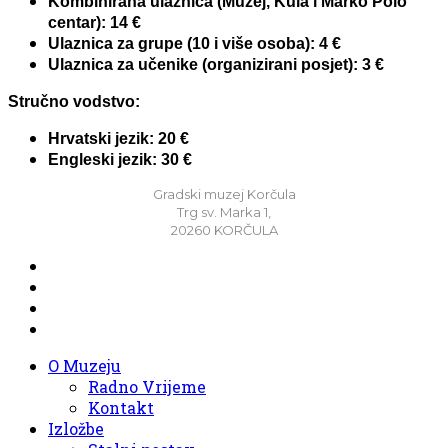
Kombinirana ulaznica (Muzej, Kula i Marko Polo
centar): 14 €
Ulaznica za grupe (10 i više osoba): 4 €
Ulaznica za učenike (organizirani posjet): 3 €
Stručno vodstvo:
Hrvatski jezik: 20 €
Engleski jezik: 30 €
Gradski muzej Korčula
Trg sv. Marka 1,
20260 KORČULA
O Muzeju
Radno Vrijeme
Kontakt
Izložbe