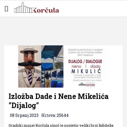
Izložba Dade i Nene Mikelića
"Dijalog"
08 Srpanj 2023
Hitova: 25644
Gradski muzej Korčula sinoć je posjetio veliki broj ljubitelja