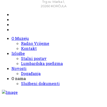
Trg sv. Marka 1,
20260 KORČULA
O Muzeju
Radno Vrijeme
Kontakt
Izložbe
Stalni postav
Lumbardska psefizma
Novosti
Događanja
O nama
Službeni dokumenti