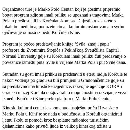
Organizator ture je Marko Polo Centar, koji je gostima pripremio 
bogat program gdje su imali priliku se upoznati s tragovima Marka 
Pola u prošlosti ali i s Korčulanskom sadašnjosti kroz susrete s 
lokalnim medijima, poduzetnicima i kulturnim ustanovama u svrhu 
ojačavanje odnosa između Korčule i Kine. 
Program je počeo predstavljanje knjige ‘Svila, zmaj i papir’ 
profesora dr. Zvonimira Stopića s Pekinškog Sveučilišta Capital 
Normal University gdje su Korčulani imali priliku čuti predavanje o 
poveznice između puta Svile u vrijeme Marka Pola i put Svile dana. 
Sutradan su gosti imali priliku se predstaviti u eteru radija Korčule te 
nakon vođenja po gradu su bili primljeni u Gradonačelnice gdje su 
sa predstavnicima turističke zajednice, razvojne agencije KORA i 
Gradski muzej Korčula razgovarali o mogućnostima razvijanje veza 
između Korčule i Kine preko platforme Marko Polo Centra. 
Kineski kulturni centar je spomenuo 'uspješnu priču Hrvatske o 
Marku Polu u Kini' te se nada u budučnosti u Korčuli organizirati 
ljetnu školu te pomoči kroz besplatne radionice turističkim 
djelatnicima kako privući ljude iz velikog kineskog tržišta u 