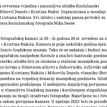
 otvorena vrijedna i zanimljiva izložba Korčulanski
Mihovil Depolo i Kristian Nakić. Organizirana u suradnj
ristiana Nakića. Svi izlošci i sadržaji panoa privukli su
mera korčulanskog fotografa Nika Sesse.
fotografskoj kameri iz 20 - ih godina 20.st. izvedeni su s
 Kristina Nakića. Kameru je prije nekoliko godina njen
loniti Gradskom muzeju. Tako će se sadašnji i budući m
tografskim nasljeđem Korčule a ona biti baštinski predme
avršetku izložbe biti će izložena u stalnom muzejskom po
orno čuvaju u Državnom arhivu u Dubrovniku, Arhivski sa
jujemo Kristianu Nakiću i Mihovilu Depolu vlasniku Obrt
 posebno na vrijednoj donaciji muzejskog predmeta. Izložb
mogućnošću produljenja. U ambijentu dojmljivog povijesn
 u vlasništvu Gradskog muzeja i korištenjem stogodišnj
varanju su mogli izrađivati fotografije. Najavljene su i fo
s radom povijesne kamere. U siječnju 2023. biti će priređ