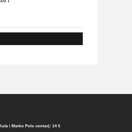
bu i
ula i Marko Polo centar): 14 €