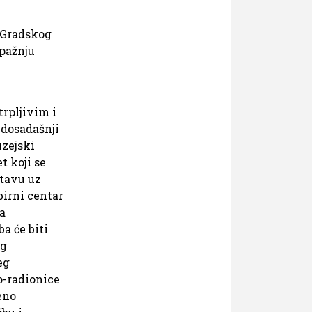
i Gradskog
 pažnju
trpljivim i
 dosadašnji
uzejski
t koji se
stavu uz
birni centar
a
a će biti
og
eg
to-radionice
eno