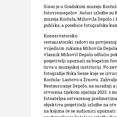
Sinoć je u Gradskom muzeju Korčula
fotovremepolov. Autori izložbe su 
muzeja Korčula, Mihovila Depolo i K
publike, a posebice fotografska ka
Konzervatorsko-
restauratorski radovi na povijesnoj 
vrijednim rukama Mihovila Depola i
vlasnik Mihovil Depolo odlučio pok
posjetitelji upoznali sa bogatim fo
čuva u muzejskoj instituciji. Po z
fotografije Nika Sesse koje se izv
Korčula- Lastovo u Žrnovu. Zahval
Restauriranje Depolo, na suradnji a
otvorena tijekom siječnja 2023. s 
fotoateljea ostvarenog predmetima
objektiva posjetitelji izložbe na ot
na kojima će se sudionici upoznati 