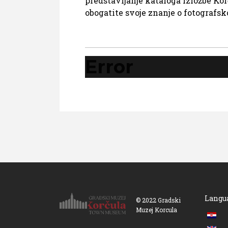
predstavljanje kataloga izložbe Ko
obogatite svoje znanje o fotografsko
Error
Langu
© 2022 Gradski
Muzej Korcula