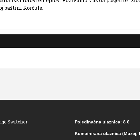
rčulanski fotovremeplov. Pozivamo Vas da posjetite izlož
j baštini Korčule.
age Switcher
Pojedinačna ulaznica: 8 €
Kombinirana ulaznica (Muzej, K