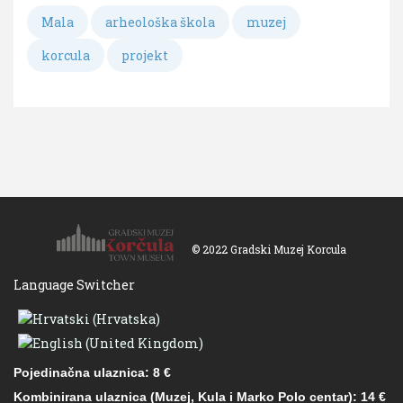
Mala
arheološka škola
muzej
korcula
projekt
© 2022 Gradski Muzej Korcula
Language Switcher
Pojedinačna ulaznica: 8 €
Kombinirana ulaznica (Muzej, Kula i Marko Polo centar): 14 €