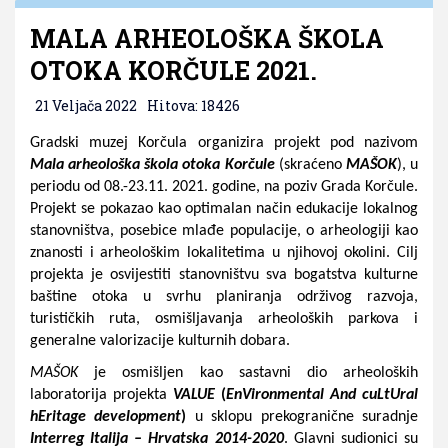
MALA ARHEOLOŠKA ŠKOLA
OTOKA KORČULE 2021.
21 Veljača 2022
Hitova: 18426
Gradski muzej Korčula organizira projekt pod nazivom 
Mala arheološka škola otoka Korčule
 (skraćeno 
MAŠOK
), u 
periodu od 08.-23.11. 2021. godine, na poziv Grada Korčule. 
Projekt se pokazao kao optimalan način edukacije lokalnog 
stanovništva, posebice mlađe populacije, o arheologiji kao 
znanosti i arheološkim lokalitetima u njihovoj okolini. Cilj 
projekta je osvijestiti stanovništvu sva bogatstva kulturne 
baštine otoka u svrhu planiranja održivog razvoja, 
turističkih ruta, osmišljavanja arheoloških parkova i 
generalne valorizacije kulturnih dobara.
MAŠOK
 je osmišljen kao sastavni dio arheoloških 
laboratorija projekta 
VALUE 
(
EnVironmental And cuLtUral 
hEritage development
)
 u sklopu prekogranične suradnje 
Interreg Italija – Hrvatska 2014-2020
. Glavni sudionici su 