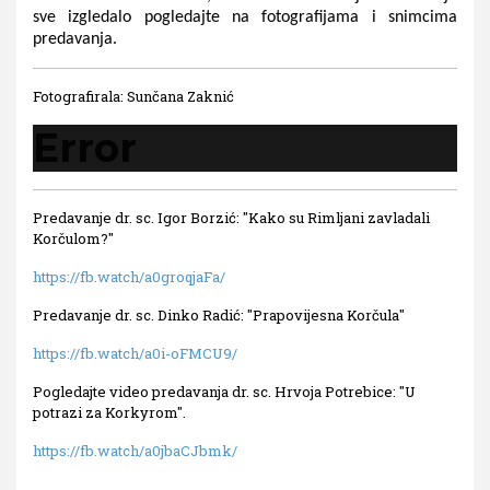
sve izgledalo pogledajte na fotografijama i snimcima 
predavanja. 
Fotografirala: Sunčana Zaknić
Error
Predavanje dr. sc. Igor Borzić: ''Kako su Rimljani zavladali
Korčulom?''
https://fb.watch/a0groqjaFa/
Predavanje dr. sc. Dinko Radić: ''Prapovijesna Korčula''
https://fb.watch/a0i-oFMCU9/
Pogledajte video predavanja dr. sc. Hrvoja Potrebice: ''U
potrazi za Korkyrom''.
https://fb.watch/a0jbaCJbmk/