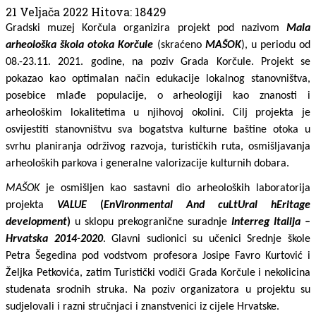
21 Veljača 2022
Hitova: 18429
Gradski muzej Korčula organizira projekt pod nazivom 
Mala 
arheološka škola otoka Korčule
 (skraćeno 
MAŠOK
), u periodu od 
08.-23.11. 2021. godine, na poziv Grada Korčule. Projekt se 
pokazao kao optimalan način edukacije lokalnog stanovništva, 
posebice mlađe populacije, o arheologiji kao znanosti i 
arheološkim lokalitetima u njihovoj okolini. Cilj projekta je 
osvijestiti stanovništvu sva bogatstva kulturne baštine otoka u 
svrhu planiranja održivog razvoja, turističkih ruta, osmišljavanja 
arheoloških parkova i generalne valorizacije kulturnih dobara.
MAŠOK
 je osmišljen kao sastavni dio arheoloških laboratorija 
projekta 
VALUE 
(
EnVironmental And cuLtUral hEritage 
development
)
 u sklopu prekogranične suradnje 
Interreg Italija – 
Hrvatska 2014-2020
. Glavni sudionici su učenici Srednje škole 
Petra Šegedina pod vodstvom profesora Josipe Favro Kurtović i 
Željka Petkovića, zatim Turistički vodiči Grada Korčule i nekolicina 
studenata srodnih struka. Na poziv organizatora u projektu su 
sudjelovali i razni stručnjaci i znanstvenici iz cijele Hrvatske.