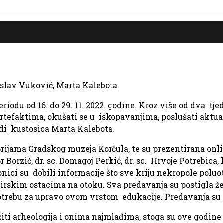
roslav Vuković, Marta Kalebota.
riodu od 16. do 29. 11. 2022. godine. Kroz više od dva tje
rtefaktima, okušati se u iskopavanjima, poslušati aktual
vodi kustosica Marta Kalebota.
orijama Gradskog muzeja Korčula, te su prezentirana onl
 Borzić, dr. sc. Domagoj Perkić, dr. sc. Hrvoje Potrebica, 
nici su dobili informacije što sve kriju nekropole poluo
irskim ostacima na otoku. Sva predavanja su postigla že
potrebu za upravo ovom vrstom edukacije. Predavanja su
iti arheologija i onima najmlađima, stoga su ove godine 