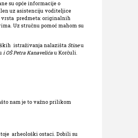
ne su opće informacije o
len uz asistenciju voditeljice
 vrsta predmeta: originalnih
elovima. Uz stručnu pomoć mahom su
oških istraživanja nalazišta
Stine
u
vu
i OŠ Petra Kanavelića
u Korčuli.
ašto nam je to važno prilikom
toje arheološki ostaci. Dobili su