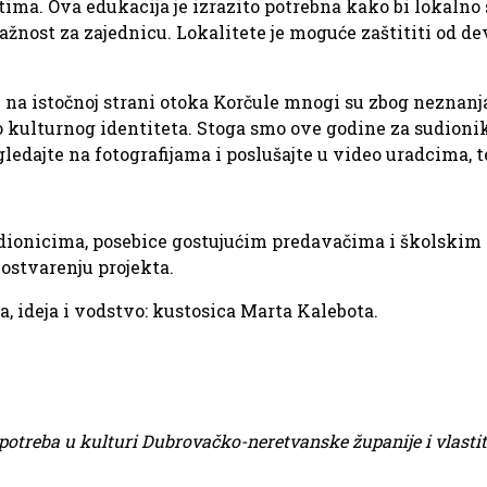
tima. Ova edukacija je izrazito potrebna kako bi lokaln
važnost za zajednicu. Lokalitete je moguće zaštititi od de
na istočnoj strani otoka Korčule mnogi su zbog neznanja
no kulturnog identiteta. Stoga smo ove godine za sudioni
ledajte na fotografijama i poslušajte u video uradcima, t
onicima, posebice gostujućim predavačima i školskim r
 ostvarenju projekta.
, ideja i vodstvo: kustosica Marta Kalebota.
treba u kulturi Dubrovačko-neretvanske županije i vlasti