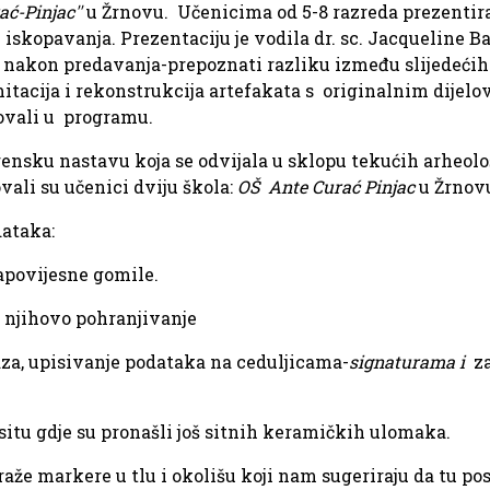
ać-Pinjac''
u Žrnovu. Učenicima od 5-8 razreda prezentira
iskopavanja. Prezentaciju je vodila dr. sc. Jacqueline Ba
k nakon predavanja-prepoznati razliku između slijedećih
mitacija i rekonstrukcija artefakata s originalnim dij
lovali u programu.
erensku nastavu koja se odvijala u sklopu tekućih arheol
vali su učenici dviju škola:
OŠ Ante Curać Pinjac
u Žrno
dataka:
prapovijesne gomile.
i njihovo pohranjivanje
za, upisivanje podataka na ceduljicama-
signaturama i
z
situ gdje su pronašli još sitnih keramičkih ulomaka.
aže markere u tlu i okolišu koji nam sugeriraju da tu pos