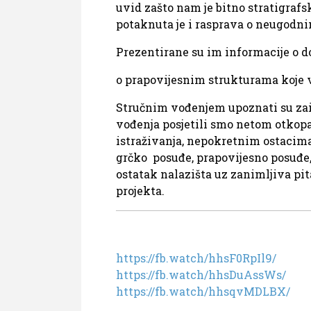
uvid zašto nam je bitno stratigrafs
potaknuta je i rasprava o neugodni
Prezentirane su im informacije o d
o prapovijesnim strukturama koje
Stručnim vođenjem upoznati su zai
vođenja posjetili smo netom otkopa
istraživanja, nepokretnim ostacima
grčko posuđe, prapovijesno posuđe, 
ostatak nalazišta uz zanimljiva pi
projekta.
https://fb.watch
/hhsF0RpIl9/
https://fb.watch/hhsDuAssWs/
https://fb.watch/hhsqvMDLBX/