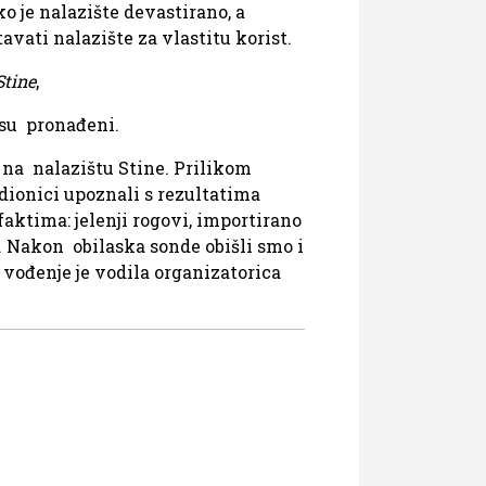
o je nalazište devastirano, a
vati nalazište za vlastitu korist.
Stine
,
 su pronađeni.
na nalazištu Stine. Prilikom
dionici upoznali s rezultatima
ktima: jelenji rogovi, importirano
d. Nakon obilaska sonde obišli smo i
vođenje je vodila organizatorica