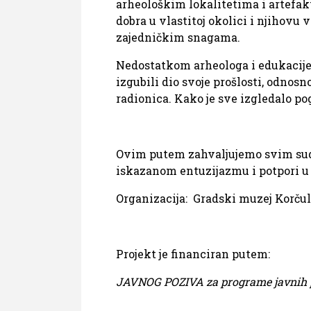
arheološkim lokalitetima i artefak
dobra u vlastitoj okolici i njihovu 
zajedničkim snagama.
Nedostatkom arheologa i edukacije 
izgubili dio svoje prošlosti, odnos
radionica. Kako je sve izgledalo pog
Ovim putem zahvaljujemo svim sudi
iskazanom entuzijazmu i potpori u
Organizacija: Gradski muzej Korčula
Projekt je financiran putem:
JAVNOG POZIVA za programe javnih po