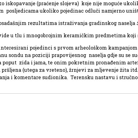
ko iskopavanje (praćenje slojeva) koje nije moguće ukolik
m posljedicama ukoliko pojedinac odluči namjerno uništa
osadašnjim rezultatima istraživanja gradinskog naselja
 vide u tlu i mnogobrojnim keramičkim predmetima koji
nteresirani pojedinci s prvom arheološkom kampanjom 
nu sondu na poziciji prapovijesnog naselja gdje su se su
 poput zida i jama, te onim pokretnim pronađenim artefa
pršljena (utega za vreteno), žrnjevi za mljevenje žita it
tanja i komentare sudionika. Terensku nastavu i stručno 