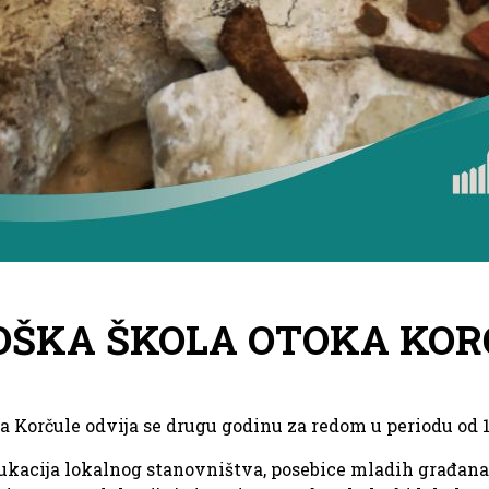
ŠKA ŠKOLA OTOKA KORČ
 Korčule odvija se drugu godinu za redom u periodu od 16.
ukacija lokalnog stanovništva, posebice mladih građana 