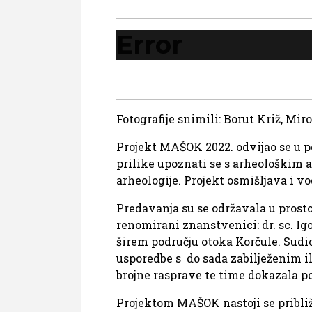
Error
Fotografije snimili: Borut Križ, Mi
Projekt MAŠOK 2022. odvijao se u pe
prilike upoznati se s arheološkim a
arheologije. Projekt osmišljava i 
Predavanja su se održavala u prost
renomirani znanstvenici: dr. sc. Igor
širem području otoka Korčule. Sudio
usporedbe s do sada zabilježenim il
brojne rasprave te time dokazala 
Projektom MAŠOK nastoji se približ