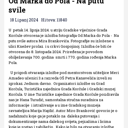
Od Marka do Pola - Na putu
svile
18 Lipanj 2024
Hitova: 11840
U petak 14. lipnja 2024. u atriju Gradske vijećnice Grada
Korčule otvorena je izložba fotografija Od Marka do Pola - Na
putu svile autora Mira Brankovića. Fotografije su izložene u
ulici Knežev prolaz i u crkvi Gospojinoj. Izložba će biti će
otvorena do 8. listopada 2024. Priređena je povodom
obilježavanja 700. godina smrti i 770. godina rođenja Marka
Pola.
U prigodi otvaranja izložbe pod mentorstvom učiteljice Meri
Amadeo učenici 3.a razreda OŠ Petra Kanavelića izveli su
igrokaz Jednom davno. Organizatori izložbe su Grad
Korčula, Turistička zajednica Grada Korčule i Gradski muzej
Korčula. U ime Turističke zajednice Grada Korčule pozdravila
nas je Hana Turudić, samostalna stručna suradnica za
informacije i istraživanje a u ime Gradskog muzeja
ravnateljica Marija Hajdić. Autor Miro Branković govorio je o
nadahnuću koje ga je potaklo na daleka putovanja i
dokumentiranje nama dalekog svijeta, pejzažima i licima
koje je sretao i zabilježio. Kako je bilo na otvaranju izložbe