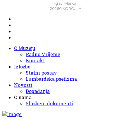
Trg sv. Marka 1,
20260 KORČULA
O Muzeju
Radno Vrijeme
Kontakt
Izložbe
Stalni postav
Lumbardska psefizma
Novosti
Događanja
O nama
Službeni dokumenti