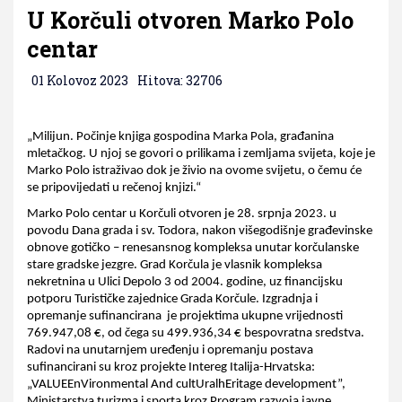
U Korčuli otvoren Marko Polo
centar
01 Kolovoz 2023
Hitova: 32706
„Milijun. Počinje knjiga gospodina Marka Pola, građanina 
mletačkog. U njoj se govori o prilikama i zemljama svijeta, koje je 
Marko Polo istraživao dok je živio na ovome svijetu, o čemu će 
se pripovijedati u rečenoj knjizi.“ 
Marko Polo centar u Korčuli otvoren je 28. srpnja 2023. u 
povodu Dana grada i sv. Todora, nakon višegodišnje građevinske 
obnove gotičko – renesansnog kompleksa unutar korčulanske 
stare gradske jezgre. Grad Korčula je vlasnik kompleksa 
nekretnina u Ulici Depolo 3 od 2004. godine, uz financijsku 
potporu Turističke zajednice Grada Korčule. Izgradnja i 
opremanje sufinancirana  je projektima ukupne vrijednosti  
769.947,08 €, od čega su 499.936,34 € bespovratna sredstva. 
Radovi na unutarnjem uređenju i opremanju postava 
sufinancirani su kroz projekte Intereg Italija-Hrvatska: 
„VALUEEnVironmental And cultUralhEritage development”, 
Ministarstva turizma i sporta kroz Program razvoja javne 