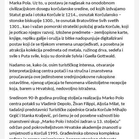
Marka Pola. Uz to, u postavu je naglasak na onodobnom 
civilizacijskom dosegu korčulanske sredine, od kojih izdvajamo 
Statut grada i otoka Korčule iz 1214., osnutak Korčulansko – 
stonske biskupije 1300., te osnutak Bratovštine Svih svetih 
1301., kao i važan pomorski strateški položaj grada Korčule, koji 
je poticao njegov razvoj. Izložene predmete – zemljopisne karte, 
knjige, repliku galije i oružja iz bitke nadopunjuje digitalizirani 
postav koji će se tijekom vremena unaprjeđivati, a posebna je 
atrakcija kolekcija predmeta od metala, ružinog drva, sedefa i 
svile s Puta svile, koju su donirale Sylvia i Gaella Gottwald.
Nadamo se, kako će, osim turističkog interesa, otvaranje 
interpretacijskog centra potaći i na stručna i znanstvena 
proučavanja ove jedinstvene srednjovjekovne rukopisne 
ostavštine, njenog utjecaja te fenomena višestoljetne recepcije 
koja, barem u Hrvatskoj, nedovoljno istražena. 
Sredinom 90-ih godina prošlog stoljeća realizaciju Marko Polo 
centra potakli su Vladimir Depolo, Živan Filippi, Aljoša Milat, te 
tadašnji predstavnici Turističke zajednice Grada Korčule Mihajlo 
Grgić i Stanka Kraljević, pri čemu je od posebne važnosti bio 
znanstveni skup „Marko Polo i Istočni Jadran u 13. stoljeću“ 
održan pod pokroviteljstvom Hrvatske akademije znanosti u 
umjetnosti u Korčuli 1995. Građevinska obnova kompleksa 