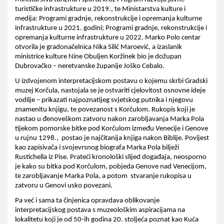
turističke infrastrukture u 2019., te Ministarstva kulture i 
medija: Programi gradnje, rekonstrukcije i opremanja kulturne 
infrastrukture u 2021. godini; Programi gradnje, rekonstrukcije i 
opremanja kulturne infrastrukture u 2022. Marko Polo centar 
otvorila je gradonačelnica Nika Silić Maroević, a izaslanik 
ministrice kulture Nine Obuljen Koržinek bio je dožupan 
Dubrovačko – neretvanske županije Joško Cebalo.
U izdvojenom interpretacijskom postavu o kojemu skrbi Gradski 
muzej Korčula, nastojala se je ostvariti cjelovitost osnovne ideje 
vodilje – prikazati najpoznatijeg svjetskog putnika i njegovu 
znamenitu knjigu, te povezanost s Korčulom. Rukopis koji je 
nastao u đenoveškom zatvoru nakon zarobljavanja Marka Pola 
tijekom pomorske bitke pod Korčulom između Venecije i Genove 
u rujnu 1298.,  postao je najčitanija knjiga nakon Biblije. Povijest 
kao zapisivača i svojevrsnog biografa Marka Pola bilježi 
Rustichella iz Pise. Prateći kronološki slijed događaja, neosporno 
je kako su bitka pod Korčulom, pobjeda Genove nad Venecijom, 
te zarobljavanje Marka Pola, a potom  stvaranje rukopisa u 
zatvoru u Genovi usko povezani.  
Pa već i sama ta činjenica opravdava oblikovanje 
interpretacijskog postava s muzeološkim aspiracijama na 
lokalitetu koji je od 50-ih godina 20. stoljeća poznat kao Kuća 