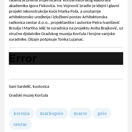
rađena je prema smjernicama  konzervatorskog elaborata 
akademika Igora Fiskovića. Ivo Vojnović izradio je idejni i glavni 
projekt rekonstrukcije kuće Marka Pola, a unutarnje 
arhitektonsko uređenje i izložbeni postav Arhitektonska 
radionica centar d.o.o., projektantice i autorice Petra Ivanišević 
Brzulja i Martina Jelić te suradnica na projektu Anita Brajković, uz 
stručne djelatnike Gradskog muzeja Korčula i brojne vanjske 
suradnike. Dizajn potpisuje Tonka Lujanac.
Error
Sani Sardelić, kustosica
Gradski muzej Korčula
korcula
markopolo
marco
polo
centar