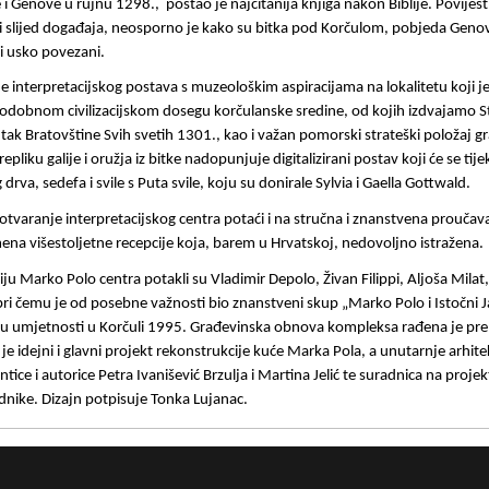
Genove u rujnu 1298.,  postao je najčitanija knjiga nakon Biblije. Povijest
loški slijed događaja, neosporno je kako su bitka pod Korčulom, pobjeda Gen
 usko povezani.  
e interpretacijskog postava s muzeološkim aspiracijama na lokalitetu koji j
odobnom civilizacijskom dosegu korčulanske sredine, od kojih izdvajamo Sta
ak Bratovštine Svih svetih 1301., kao i važan pomorski strateški položaj gra
epliku galije i oružja iz bitke nadopunjuje digitalizirani postav koji će se t
rva, sedefa i svile s Puta svile, koju su donirale Sylvia i Gaella Gottwald.
 otvaranje interpretacijskog centra potaći i na stručna i znanstvena prouča
ena višestoljetne recepcije koja, barem u Hrvatskoj, nedovoljno istražena. 
ju Marko Polo centra potakli su Vladimir Depolo, Živan Filippi, Aljoša Milat, 
 pri čemu je od posebne važnosti bio znanstveni skup „Marko Polo i Istočni J
 u umjetnosti u Korčuli 1995. Građevinska obnova kompleksa rađena je pr
je idejni i glavni projekt rekonstrukcije kuće Marka Pola, a unutarnje arhite
ice i autorice Petra Ivanišević Brzulja i Martina Jelić te suradnica na projek
dnike. Dizajn potpisuje Tonka Lujanac.