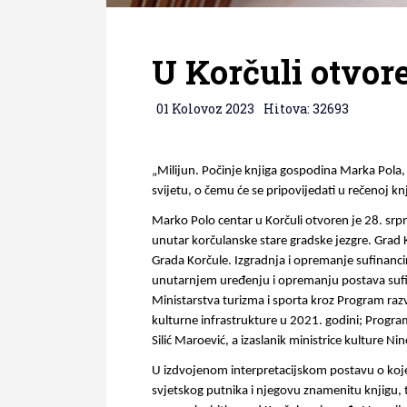
U Korčuli otvor
01 Kolovoz 2023
Hitova: 32693
„Milijun. Počinje knjiga gospodina Marka Pola, 
svijetu, o čemu će se pripovijedati u rečenoj knji
Marko Polo centar u Korčuli otvoren je 28. sr
unutar korčulanske stare gradske jezgre. Grad K
Grada Korčule. Izgradnja i opremanje sufinanci
unutarnjem uređenju i opremanju postava sufin
Ministarstva turizma i sporta kroz Program razv
kulturne infrastrukture u 2021. godini; Program
Silić Maroević, a izaslanik ministrice kulture
U izdvojenom interpretacijskom postavu o kojemu
svjetskog putnika i njegovu znamenitu knjigu,