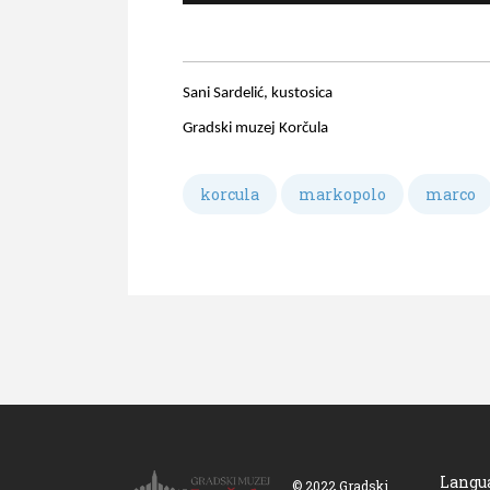
Sani Sardelić, kustosica
Gradski muzej Korčula
korcula
markopolo
marco
Langu
© 2022 Gradski