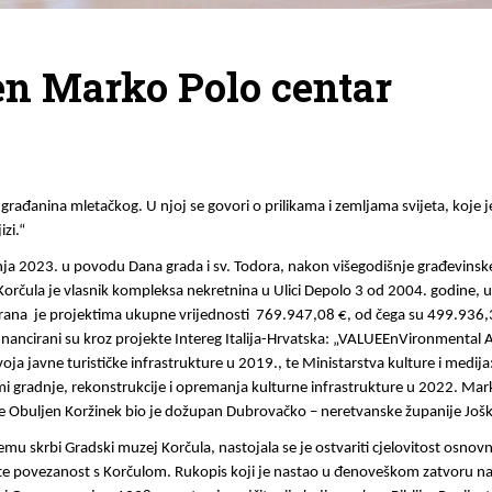
en Marko Polo centar
građanina mletačkog. U njoj se govori o prilikama i zemljama svijeta, koje j
zi.“ 
pnja 2023. u povodu Dana grada i sv. Todora, nakon višegodišnje građevins
orčula je vlasnik kompleksa nekretnina u Ulici Depolo 3 od 2004. godine, uz
rana  je projektima ukupne vrijednosti  769.947,08 €, od čega su 499.936,
ancirani su kroz projekte Intereg Italija-Hrvatska: „VALUEEnVironmental A
oja javne turističke infrastrukture u 2019., te Ministarstva kulture i medij
i gradnje, rekonstrukcije i opremanja kulturne infrastrukture u 2022. Mark
 Nine Obuljen Koržinek bio je dožupan Dubrovačko – neretvanske županije Još
 skrbi Gradski muzej Korčula, nastojala se je ostvariti cjelovitost osnovne 
 te povezanost s Korčulom. Rukopis koji je nastao u đenoveškom zatvoru na