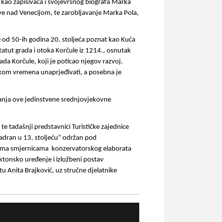
 kao zapisivača i svojevrsnog biografa Marka 
ove nad Venecijom, te zarobljavanje Marka Pola, 
e od 50-ih godina 20. stoljeća poznat kao Kuća 
tut grada i otoka Korčule iz 1214., osnutak 
da Korčule, koji je poticao njegov razvoj. 
ijekom vremena unaprjeđivati, a posebna je 
vanja ove jedinstvene srednjovjekovne 
te tadašnji predstavnici Turističke zajednice 
adran u 13. stoljeću“ održan pod 
ema smjernicama  konzervatorskog elaborata 
ktonsko uređenje i izložbeni postav 
tu Anita Brajković, uz stručne djelatnike 