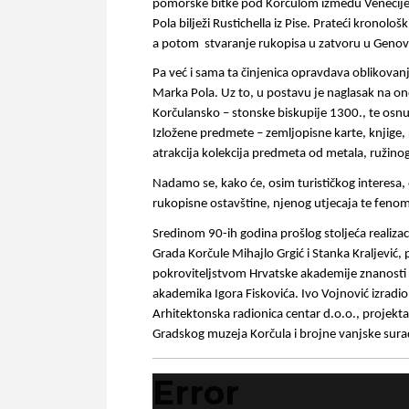
pomorske bitke pod Korčulom između Venecije i 
Pola bilježi Rustichella iz Pise. Prateći krono
a potom  stvaranje rukopisa u zatvoru u Genovi
Pa već i sama ta činjenica opravdava oblikovanj
Marka Pola. Uz to, u postavu je naglasak na on
Korčulansko – stonske biskupije 1300., te osnut
Izložene predmete – zemljopisne karte, knjige, r
atrakcija kolekcija predmeta od metala, ružinog d
Nadamo se, kako će, osim turističkog interesa,
rukopisne ostavštine, njenog utjecaja te fenom
Sredinom 90-ih godina prošlog stoljeća realizaci
Grada Korčule Mihajlo Grgić i Stanka Kraljević,
pokroviteljstvom Hrvatske akademije znanosti
akademika Igora Fiskovića. Ivo Vojnović izradio 
Arhitektonska radionica centar d.o.o., projektant
Gradskog muzeja Korčula i brojne vanjske sura
Error