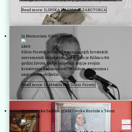
Read more: ILIRSKA KACIGA IZ ZAKOTORCA
In Memoriam Silvio Foretić
2469
Silvio Foretić, jedan od najznačajnijih hrvatskih
suvremenih skladatelja, preminuo je Kölnu u 84.
godini života. Bio je umjetnik koji je svojim
kreativnim nadahnućem, te radom, uspjesima i
nagradama obilježio...
Read more: In Memoriam Silvio Foretić
Iz pomorske baštine grada i otoka Korčule s Teom
Marinović
2262