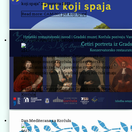
koji spaja"
2. prosinca 2023....
Read more: CAMINO, put koji spaja
Četiri portreta iz Gradskoga muzeja Korčula
2247
Svečano otvaranje izložbe „Četiri portreta iz
Gradskoga muzeja Korčula; konzervatorsko-
restauratorski radovi i povijesne crtice“ Hrvatski
restauratorski zavod i Gradski muzej Korčula imaju
čast...
Read more: Četiri portreta iz Gradskoga muzeja
Korčula
Dan Mediterana za Korčulu
9617