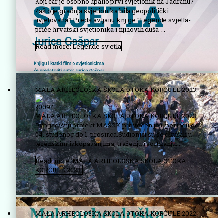
Koji car je osobno upalio prvi svjetionik na Jadranu?
Zašto je gradnja svjetionika bila geopolitički
uvjetovana? Predstavljanu knjige ''Legende svjetla-
priče hrvatski svjetionika i njihovih duša-...
Read more: Legende svjetla
MALA ARHEOLOŠKA ŠKOLA OTOKA KORČULE 2023.
20094
MALA ARHEOLOŠKA ŠKOLA OTOKA KORČULE 2023.
Ovogodišnji projekt MAŠOK proveden je u periodu od
04. studenog do 1. prosinca.Sudionici su se okušali u
terenskim iskopavanjima, traženju i sortiranju...
Read more: MALA ARHEOLOŠKA ŠKOLA OTOKA
KORČULE 2023.
MALA ARHEOLOŠKA ŠKOLA OTOKA KORČULE 2022