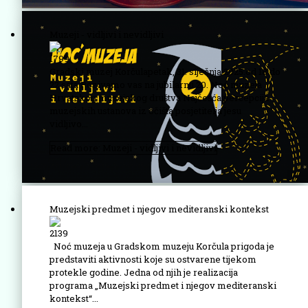
Muzeji - vidljivi i nevidljivi
1799
Gradski muzej Korčulapetak, 31. siječnja 2025.od 18 do
22 sata Pozivamo vas na jubilarnu 20. Noć muzeja
Hrvatskog muzejskog društva Najčešća percepcija
muzejskih ustanova iz očišta posjetitelja jesu
vidljivo...
Read more: Muzeji - vidljivi i nevidljivi
Muzejski predmet i njegov mediteranski kontekst
2139
Noć muzeja u Gradskom muzeju Korčula prigoda je
predstaviti aktivnosti koje su ostvarene tijekom
protekle godine. Jedna od njih je realizacija
programa „Muzejski predmet i njegov mediteranski
kontekst“...