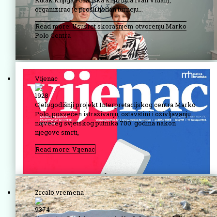
Kutak Knjiga i Gradska knjižnica Ivan Vidali),
organizirao je prošli tjedan turneju...
Read more: Ususret skorašnjem otvorenju Marko
Polo Centra
Vijenac
1928
Cjelogodišnji projekt Interpretacijskog centra Marko
Polo, posvećen istraživanju, ostavštini i oživljavanju
najvećeg svjetskog putnika 700. godina nakon
njegove smrti,
Read more: Vijenac
Zrcalo vremena
9374