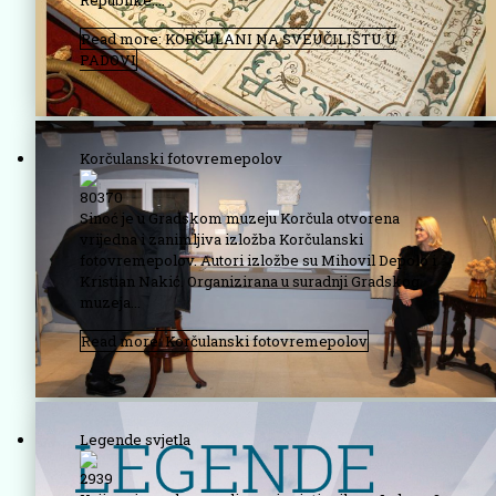
Republike....
Read more: KORČULANI NA SVEUČILIŠTU U
PADOVI
Korčulanski fotovremepolov
80370
Sinoć je u Gradskom muzeju Korčula otvorena
vrijedna i zanimljiva izložba Korčulanski
fotovremepolov. Autori izložbe su Mihovil Depolo i
Kristian Nakić. Organizirana u suradnji Gradskog
muzeja...
Read more: Korčulanski fotovremepolov
Legende svjetla
2939