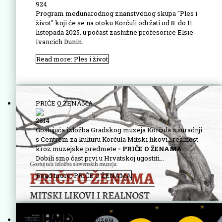
924
Program međunarodnog znanstvenog skupa "Ples i
život" koji će se na otoku Korčuli održati od 8. do 11.
listopada 2025. u počast zaslužne profesorice Elsie
Ivancich Dunin.
Read more: Ples i život
PRIČE O ŽENAMA
2814
Gostujuća izložba Gradskog muzeja Korčula u suradnji
s Centrom za kulturu Korčula Mitski likovi i realnost
kroz muzejske predmete
- PRIČE O ŽENAMA
Dobili smo čast prvi u Hrvatskoj ugostiti...
Read more: PRIČE O ŽENAMA
Program 21. Noći muzeja