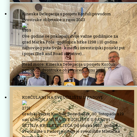
Kineska Delegacija u posjetu Korčuli povodom
dvostruke obljetnice u rujnu 2023
9359
Ove godine se poklapaju dvije važne godišnjice za
grad Marka Pola- godišnjica bitke 1298 i 10 godina
najnovijeg puta Svile- kineski investicijski projekt put
i pojas (Belt and Road initiative)....
Read more: Kineska Delegacija u posjetu Korčuli
povodom dvostruke obljetnice u rujnu 2023
KORČULANI NA SVEUČILIŠTU U PADOVI
2731
Gradski muzej Korčula, ponedjeljak, 30. listopada u 19
sati KORČULANI NA SVEUČILIŠTU U PADOVI –
ŠETNJA KROZ STOLJEĆA Od ožujka 1407. godine,
Sveučilište u Padovi postalo je sveučilište Mletačke