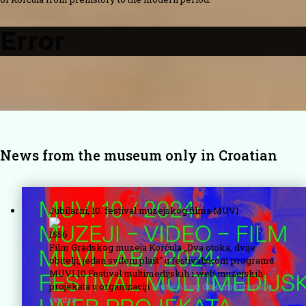
Error
News from the museum only in Croatian
Jubilarni, 10. festival muzejskog filma MUVI
1556
Film Gradskog muzeja Korčula „Dva otoka, dvije
obitelji, jedan svileni plašt" u festivalskom programu
MUVI 10 Festival multimedijskih i web muzejskih
projekata u organizaciji
Muzejskog dokumentarnog
centra
...