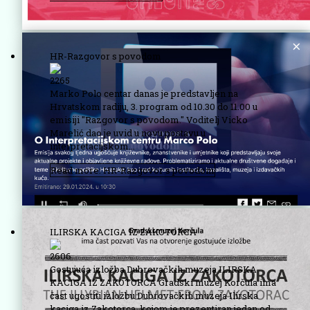
HR-Razgovor s povodom
2265
Marko Polo centar danas je predstavljen na
Hrvatskom radiju, 3. program od 10.30 do 11.00 u
emisiji "Razgovor s povodom." Voditelj Vicko
Marelić dao je uvid u novu postavu u
interpretacijskom...
Read more: HR-Razgovor s povodom
ILIRSKA KACIGA IZ ZAKOTORCA
2606
Gostujuća izložba Dubrovačkih muzeja ILIRSKA
KACIGA IZ ZAKOTORCA Gradski muzej Korčula ima
čast ugostiti izložbu Dubrovačkih muzeja Ilirska
kaciga iz Zakotorca, kojom je prezentiran jedan od...