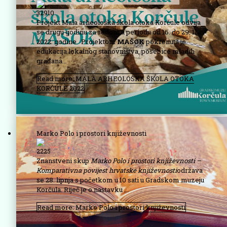
32910
Projekt Mala arheološka škola otoka Korčule odvija
se drugu godinu za redom u periodu od 16. do 29. 11.
2022. godine. Projektom
MAŠOK
pokrenuta je
edukacija lokalnog stanovništva, posebice mladih
građana...
Read more: MALA ARHEOLOŠKA ŠKOLA OTOKA
KORČULE 2022
Marko Polo i prostori književnosti
2225
Znanstveni skup
Marko Polo i prostori književnosti –
Komparativna povijest hrvatske knjiže
vnosti
održava
se 28. lipnja s početkom u 10 sati u Gradskom muzeju
Korčula. Riječ je o nastavku ...
Read more: Marko Polo i prostori književnosti