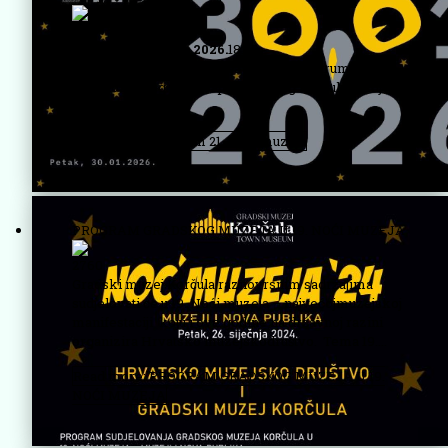
710
Petak 30. siječnja 2026.
18:30 -
prezentacija"Vračanje sjaja limenim instrumenata"-
dio izložbenog postavaposvećenog korčulanskoj
Moreški.
Read more: Program 21. Noći muzeja
PROGRAM GRADSKOG MUZEJA U 19. NOĆI MUZEJA
2760
Gradski muzej Korčula raznovrsnim sadržajima
sudjelovati će u 19. Noći muzeja – najvećojmuzejskoj
manifestaciji koju i ove godine na državnoj razini
organizira Hrvatsko muzejskodruštvo. Tema 19....
Read more: PROGRAM GRADSKOG MUZEJA U 19.
NOĆI MUZEJA