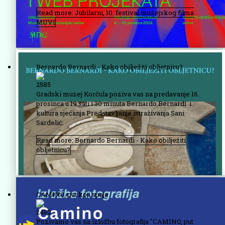
Read more: Jubilarni, 10. festival muzejskog filma
MUVI
Bernardo Bernardi - Kako obilježiti obljetnicu?
2585
Gradski muzej Korčula poziva vas na predavanje 16.
prosinca u 19 sati i 30 minuta Bernardo Bernardi i
kultura sjećanja Predstavljanje istraživanja Sani
Sardelić:
Read more: Bernardo Bernardi - Kako obilježiti
obljetnicu?
CAMINO, put koji spaja
2482
Pozivamo vas na izložbu fotografija "CAMINO, put