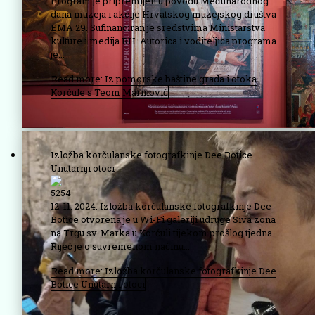
Program je pripremljen u povodu Međunarodnog
dana muzeja i akcije Hrvatskog muzejskog društva
EMA 29. Sufinanciran je sredstvima Ministarstva
kulture i medija RH. Autorica i voditeljica programa
je...
Read more: Iz pomorske baštine grada i otoka
Korčule s Teom Marinović
Izložba korčulanske fotografkinje Dee Botice
Unutarnji otoci
5254
12. 11. 2024. Izložba korčulanske fotografkinje Dee
Botice otvorena je u Wi-Fi galeriji udruge Siva zona
na Trgu sv. Marka u Korčuli tijekom prošlog tjedna.
Riječ je o suvremenom načinu...
Read more: Izložba korčulanske fotografkinje Dee
Botice Unutarnji otoci