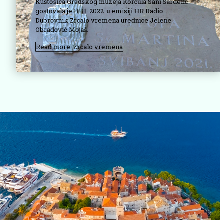
Kustosica Gradskog muzeja Korčula Sani Sardelić
gostovala je 11. 11. 2022. u emisiji HR Radio
Dubrovnik Zrcalo vremena urednice Jelene
Obradović Mojaš.
Read more: Zrcalo vremena