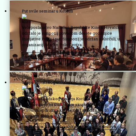
Put svile seminar u Korčuli
6107
Veleposlanstvo Narodne Republike Kine u Hrvatskoj
održalo je simpozij povodom desete godišnjice
Inicijative Pojas i put. Simpozij je održan u Korčuli, u
organizaciji Marko Polo Centra.
Read more: Put svile seminar u Korčuli
Skupu Hrvatskog etnološkog društva
2348
Kustosica Gradskog muzeja Korčula Sani Sardelić
sudjelovala je na Godišnjem skupu Hrvatskog
etnološkog društva koji se održao od 18. do 20.
listopada 2023. u Sinju.
Read more: Skupu Hrvatskog etnološkog društva