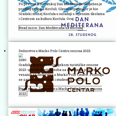
Po prvi put u Hrvatskoj Dan Mediterana obilježen je
prošlog tjedna u Korčuli. Glavni organizator je bio
Gradski muzej Korčula u suradnji s mjesnim školama
i Centrom za kulturu Korčula. Ovaj...
Read more: Dan Mediterana za Korčulu
Dežurstva u Marko Polo Centru sezona 2023.
2380
Gradski muzej Korčula tijekom turističke sezone
2023. uposlit će više osoba za obavljanje poslova
vezanih za dežurstva u Marko Polo Centre. Pozivaju
se zainteresirani đaci i studenti s područja...
Read more: Dežurstva u Marko Polo Centru sezona
2023.