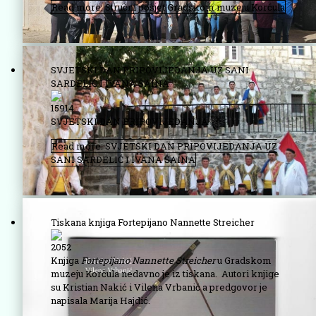
Read more: Stručni posjet Gradskom muzeju Korčula
SVJETSKI DAN PRIPOVIJEDANJA UZ SANI
SARDELIĆ I IVANA ŠAINA
15914
SVJETSKI DAN PRIPOVIJEDANJA
Read more: SVJETSKI DAN PRIPOVIJEDANJA UZ
SANI SARDELIĆ I IVANA ŠAINA
Tiskana knjiga Fortepijano Nannette Streicher
2052
Knjiga
Fortepijano Nannette Streicher
u Gradskom
muzeju Korčula nedavno je iz tiskana. Autori knjige
su Kristian Nakić i Vilena Vrbanić a predgovor je
napisala Marija Hajdić.