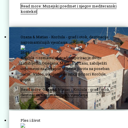
Read more: Muzejski predmet i njegov mediteranski
kontekst
Ozana & Matias - Korčula - grad i otok, destinacija
najromantičnijih vjenčanja
2649
Korčula – romantični grad, inspirirao je dvoje
zaljubljenih Osječana, Matiasa i Ozanu, zabilježiti
uspomenu na najljepše vrijeme života na poseban
način. Video, u kojemu se ističu prizori Korčule,
poput...
Read more: Ozana & Matias - Korčula - grad i otok,
destinacija najromantičnijih vjenčanja
Ples i život