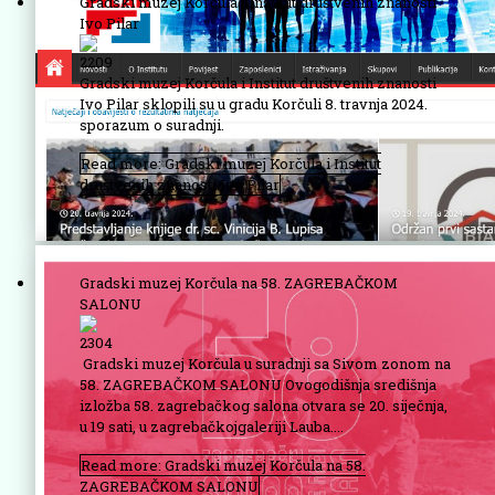
Gradski muzej Korčula i Institut društvenih znanosti
Ivo Pilar
2209
Gradski muzej Korčula i Institut društvenih znanosti
Ivo Pilar sklopili su u gradu Korčuli 8. travnja 2024.
sporazum o suradnji.
Read more: Gradski muzej Korčula i Institut
društvenih znanosti Ivo Pilar
Gradski muzej Korčula na 58. ZAGREBAČKOM
SALONU
2304
Gradski muzej Korčula u suradnji sa Sivom zonom na
58. ZAGREBAČKOM SALONU Ovogodišnja središnja
izložba 58. zagrebačkog salona otvara se 20. siječnja,
u 19 sati, u zagrebačkojgaleriji Lauba....
Read more: Gradski muzej Korčula na 58.
ZAGREBAČKOM SALONU