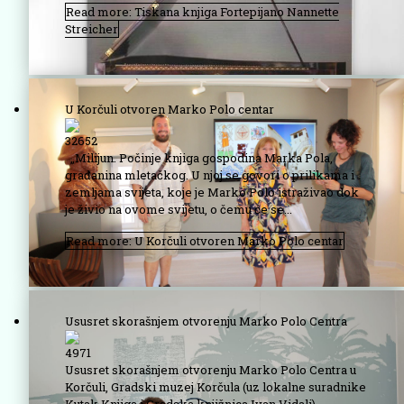
Read more: Tiskana knjiga Fortepijano Nannette
Streicher
U Korčuli otvoren Marko Polo centar
32652
„Milijun. Počinje knjiga gospodina Marka Pola,
građanina mletačkog. U njoj se govori o prilikama i
zemljama svijeta, koje je Marko Polo istraživao dok
je živio na ovome svijetu, o čemu će se...
Read more: U Korčuli otvoren Marko Polo centar
Ususret skorašnjem otvorenju Marko Polo Centra
4971
Ususret skorašnjem otvorenju Marko Polo Centra u
Korčuli, Gradski muzej Korčula (uz lokalne suradnike