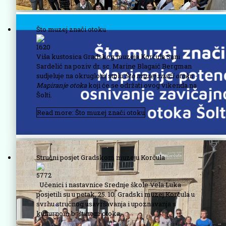
Što muzej znači otoku
1620
Viša kustosica Gradskog muzeja Korčula Sani
Sardelić na poziv dr. sc. Marine Blagaić Bergman
sudjeluje na okruglom stolu
Što muzej znači otoku -
Mapiranje otoka
koji će se održati ovog vikenda na
Šolti.
Read more: Što muzej znači otoku
Stručni posjet Gradskom muzeju Korčula
5772
Učenici i nastavnice Srednje škole Vela Luka
posjetili su u petak, 25. 10. Gradski muzej Korčula u
svrhu stručnog usavršavanja i upoznavanja s
kulturnom baštinom otoka.