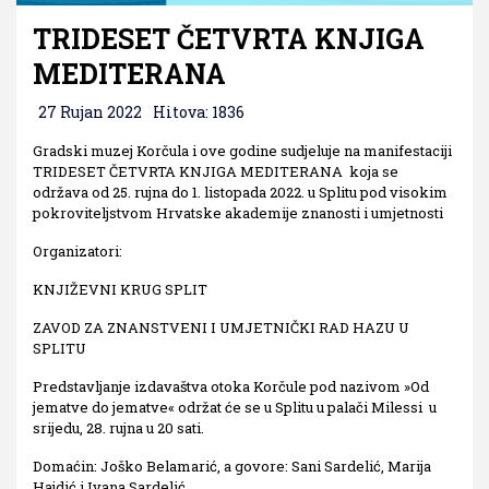
TRIDESET ČETVRTA KNJIGA
MEDITERANA
27 Rujan 2022
Hitova: 1836
Gradski muzej Korčula i ove godine sudjeluje na manifestaciji
TRIDESET ČETVRTA KNJIGA MEDITERANA koja se
održava od 25. rujna do 1. listopada 2022. u Splitu pod visokim
pokroviteljstvom Hrvatske akademije znanosti i umjetnosti
Organizatori:
KNJIŽEVNI KRUG SPLIT
ZAVOD ZA ZNANSTVENI I UMJETNIČKI RAD HAZU U
SPLITU
Predstavljanje izdavaštva otoka Korčule pod nazivom »Od
jematve do jematve« održat će se u Splitu u palači Milessi u
srijedu, 28. rujna u 20 sati.
Domaćin: Joško Belamarić, a govore: Sani Sardelić, Marija
Hajdić i Ivana Sardelić