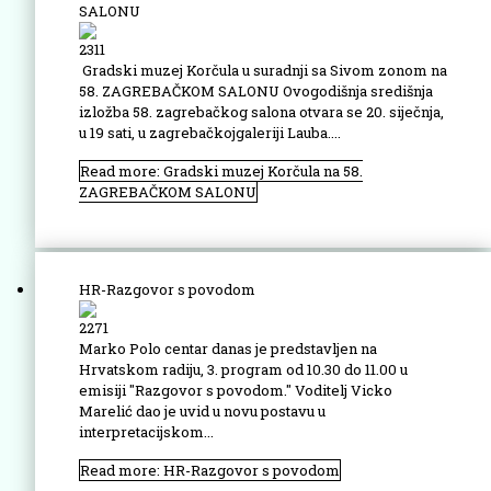
SALONU
2311
Gradski muzej Korčula u suradnji sa Sivom zonom na
58. ZAGREBAČKOM SALONU Ovogodišnja središnja
izložba 58. zagrebačkog salona otvara se 20. siječnja,
u 19 sati, u zagrebačkojgaleriji Lauba....
Read more: Gradski muzej Korčula na 58.
ZAGREBAČKOM SALONU
HR-Razgovor s povodom
2271
Marko Polo centar danas je predstavljen na
Hrvatskom radiju, 3. program od 10.30 do 11.00 u
emisiji "Razgovor s povodom." Voditelj Vicko
Marelić dao je uvid u novu postavu u
interpretacijskom...
Read more: HR-Razgovor s povodom