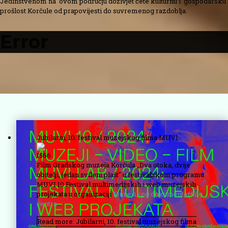
Jedinstvenom na ovom području doživjet ćete kulturnu i gospodarsku
prošlost Korčule od prapovijesti do suvremenog razdoblja.
Error
Jubilarni, 10. festival muzejskog filma MUVI
1566
Film Gradskog muzeja Korčula „Dva otoka, dvije
obitelji, jedan svileni plašt" u festivalskom programu
MUVI 10 Festival multimedijskih i web muzejskih
projekata u organizaciji
Muzejskog dokumentarnog
centra
...
Read more: Jubilarni, 10. festival muzejskog filma