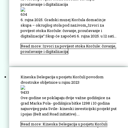
proučavanje i digitalizacija
634
6. rujna 2025. Gradski muzej Korčula domaćin je
skupa – okruglog stola pod nazivom„Izvori za
povijest otoka Korčule: čuvanje, proučavanje i
digitalizacija“.Skup će započeti 6. rujna 2025. u 12 sati...
Read more: Izvori za povijest otoka Korčule: čuvanje,
proučavanje i digitalizacija
Kineska Delegacija u posjetu Korčuli povodom
dvostruke obljetnice u rujnu 2023
9433
Ove godine se poklapaju dvije važne godišnjice za
grad Marka Pola- godišnjica bitke 1298 i 10 godina
najnovijeg puta Svile- kineski investicijski projekt put
i pojas (Belt and Road initiative)....
Read more: Kineska Delegacija u posjetu Korčuli