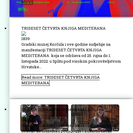
MUVI
TRIDESET ČETVRTA KNJIGA MEDITERANA
1839
Gradski muzej Korčula i ove godine sudjeluje na
manifestaciji TRIDESET ČETVRTA KNJIGA
MEDITERANA koja se održava od 25. rujna do 1.
listopada 2022. u Splitu pod visokim pokroviteljstvom
Hrvatske...
Read more: TRIDESET ČETVRTA KNJIGA
MEDITERANA
28. EMA (Edukativna muzejska akcija)
1935
28. EMA (Edukativna muzejska akcija) u organizaciji
Sekcije za muzejsku pedagogiju i kulturnu akciju