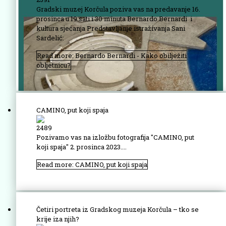
Gradski muzej Korčula poziva vas na predavanje 16.
prosinca u 19 sati i 30 minuta Bernardo Bernardi i
kultura sjećanja Predstavljanje istraživanja Sani
Sardelić:
Read more: Bernardo Bernardi - Kako obilježiti
obljetnicu?
CAMINO, put koji spaja
2489
Pozivamo vas na izložbu fotografija "CAMINO, put
koji spaja"
2. prosinca 2023....
Read more: CAMINO, put koji spaja
Četiri portreta iz Gradskog muzeja Korčula – tko se
krije iza njih?