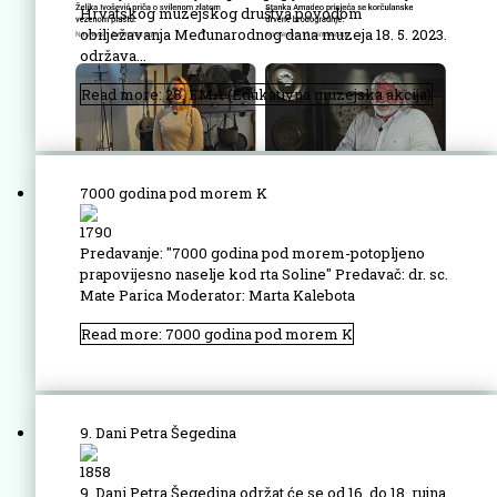
Hrvatskog muzejskog društva povodom
obilježavanja Međunarodnog dana muzeja 18. 5. 2023.
održava...
Read more: 28. EMA (Edukativna muzejska akcija)
7000 godina pod morem K
1790
Predavanje: "7000 godina pod morem-potopljeno
prapovijesno naselje kod rta Soline" Predavač: dr. sc.
Mate Parica Moderator: Marta Kalebota
Read more: 7000 godina pod morem K
9. Dani Petra Šegedina
1858
9. Dani Petra Šegedina održat će se od 16. do 18. rujna