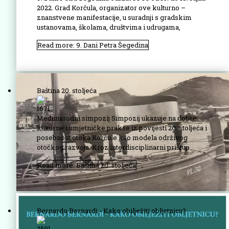
2022. Grad Korčula, organizator ove kulturno –
znanstvene manifestacije, u suradnji s gradskim
ustanovama, školama, društvima i udrugama,
Read more: 9. Dani Petra Šegedina
Baština 20. stoljeća
1671
Međunarodni simpozij Simpozij ukazuje na dobre
kulturne i umjetničke prakse iz povijesti 20. stoljeća i
posebnost otoka Korčule kao modela održivog
otočkog razvoja. Kroz interdisciplinarni pristup...
Read more: Baština 20. stoljeća
Bernardo Bernardi - Kako obilježiti obljetnicu?
2591