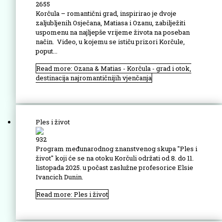
2655
Korčula – romantični grad, inspirirao je dvoje
zaljubljenih Osječana, Matiasa i Ozanu, zabilježiti
uspomenu na najljepše vrijeme života na poseban
način. Video, u kojemu se ističu prizori Korčule,
poput...
Read more: Ozana & Matias - Korčula - grad i otok,
destinacija najromantičnijih vjenčanja
Ples i život
932
Program međunarodnog znanstvenog skupa "Ples i
život" koji će se na otoku Korčuli održati od 8. do 11.
listopada 2025. u počast zaslužne profesorice Elsie
Ivancich Dunin.
Read more: Ples i život