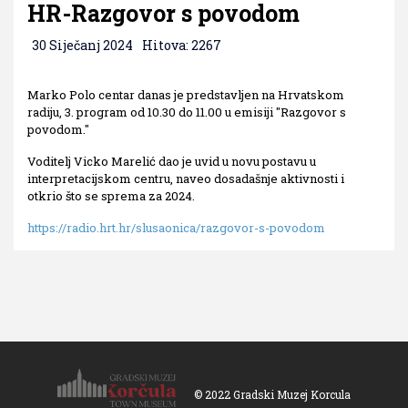
HR-Razgovor s povodom
30 Siječanj 2024
Hitova: 2267
Marko Polo centar danas je predstavljen na Hrvatskom
radiju, 3. program od 10.30 do 11.00 u emisiji "Razgovor s
povodom."
Voditelj Vicko Marelić dao je uvid u novu postavu u
interpretacijskom centru, naveo dosadašnje aktivnosti i
otkrio što se sprema za 2024.
https://radio.hrt.hr/
slusaonica/razgovor-s-povodom
© 2022 Gradski Muzej Korcula