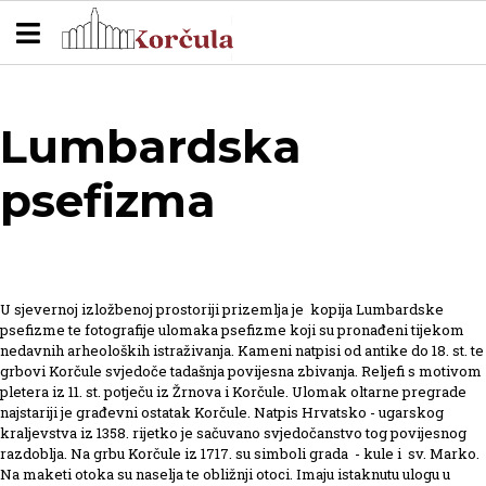
Lumbardska
psefizma
U sjevernoj izložbenoj prostoriji prizemlja je kopija Lumbardske
psefizme te fotografije ulomaka psefizme koji su pronađeni tijekom
nedavnih arheoloških istraživanja. Kameni natpisi od antike do 18. st. te
grbovi Korčule svjedoče tadašnja povijesna zbivanja. Reljefi s motivom
pletera iz 11. st. potječu iz Žrnova i Korčule. Ulomak oltarne pregrade
najstariji je građevni ostatak Korčule. Natpis Hrvatsko - ugarskog
kraljevstva iz 1358. rijetko je sačuvano svjedočanstvo tog povijesnog
razdoblja. Na grbu Korčule iz 1717. su simboli grada - kule i sv. Marko.
Na maketi otoka su naselja te obližnji otoci. Imaju istaknutu ulogu u