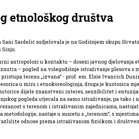
g etnološkog društva
Sani Sardelić sudjelovala je na Godišnjem skupu Hrvats
u Sinju.
urni antropolozi u kontaktu – dosezi javnog djelovanja et
znutra – pogled na višegodišnje istraživanje plesova s
 pristupa terenu „izvana“ - prof. em. Elsie Ivancich Dunin 
esorica u miru i etnokoreologinja, druga je kustosica mj
utorice dijele znanstveni interes, senzibilitet i entuzi
njskog pogleda utjecala na samo istraživanje, pa tako i n
ovezanost s terenom i istraživanim zajednicama, nastojat 
a metodologije, nastaje u susretu s „terenom“, s mjestima 
 različite odnose prema istraživanom fizičkom i društve