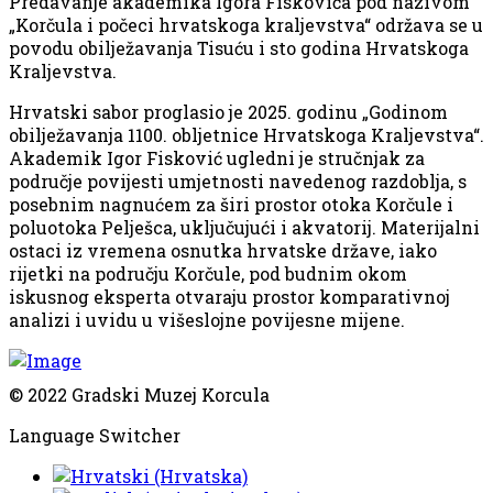
Predavanje akademika Igora Fiskovića pod nazivom
„Korčula i počeci hrvatskoga kraljevstva“ održava se u
povodu obilježavanja Tisuću i sto godina Hrvatskoga
Kraljevstva.
Hrvatski sabor proglasio je 2025. godinu „Godinom
obilježavanja 1100. obljetnice Hrvatskoga Kraljevstva“.
Akademik Igor Fisković ugledni je stručnjak za
područje povijesti umjetnosti navedenog razdoblja, s
posebnim nagnućem za širi prostor otoka Korčule i
poluotoka Pelješca, uključujući i akvatorij. Materijalni
ostaci iz vremena osnutka hrvatske države, iako
rijetki na području Korčule, pod budnim okom
iskusnog eksperta otvaraju prostor komparativnoj
analizi i uvidu u višeslojne povijesne mijene.
© 2022 Gradski Muzej Korcula
Language Switcher